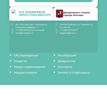
ГБУ ДО «МОСКОВСКАЯ АКАДЕМИЯ
Департамент спорта
города Москвы
ПАРУСНОГО И ГРЕБНЫХ ВИДОВ СПОРТА»
обл. Московская, г. Мытищи, д.
Россия, Москва, ул. Лужники, д.
Новоалександрово . 1;
24, стр. 38
+7 (495) 579-22-56 Основной
+7 (495) 777-77-77
msra@mossport.ru
depsport@mos.ru
Об учреждении
Инструкции
Новости
Документы
Наши соревнования
Контакты
Медиагалерея
Запись в спортшколу
Продолжая пользование настоящим сайтом, Вы
выражаете согласие на обработку Ваших данных
(файлов cookie) с использованием метрических
программ для повышения качества обслуживания и
обеспечения максимального удобства и комфорта