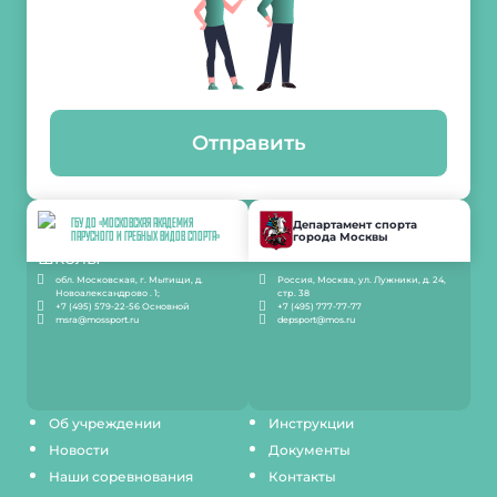
Отправить
ГБУ ДО «МОСКОВСКАЯ АКАДЕМИЯ
Департамент спорта
города Москвы
ПАРУСНОГО И ГРЕБНЫХ ВИДОВ СПОРТА»
обл. Московская, г. Мытищи, д.
Россия, Москва, ул. Лужники, д. 24,
Новоалександрово . 1;
стр. 38
+7 (495) 579-22-56 Основной
+7 (495) 777-77-77
msra@mossport.ru
depsport@mos.ru
Об учреждении
Инструкции
Новости
Документы
Наши соревнования
Контакты