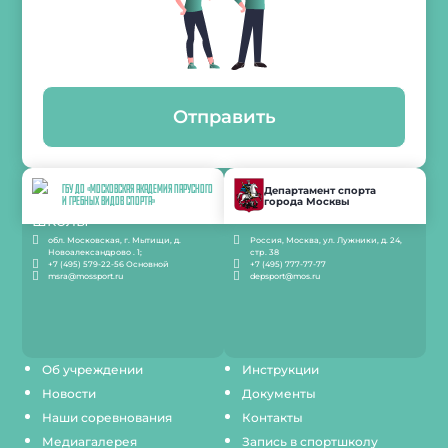
Отправить
ГБУ ДО «МОСКОВСКАЯ АКАДЕМИЯ ПАРУСНОГО
Департамент спорта
города Москвы
И ГРЕБНЫХ ВИДОВ СПОРТА»
обл. Московская, г. Мытищи, д.
Россия, Москва, ул. Лужники, д. 24,
Новоалександрово . 1;
стр. 38
+7 (495) 579-22-56 Основной
+7 (495) 777-77-77
msra@mossport.ru
depsport@mos.ru
Об учреждении
Инструкции
Новости
Документы
Наши соревнования
Контакты
Медиагалерея
Запись в спортшколу