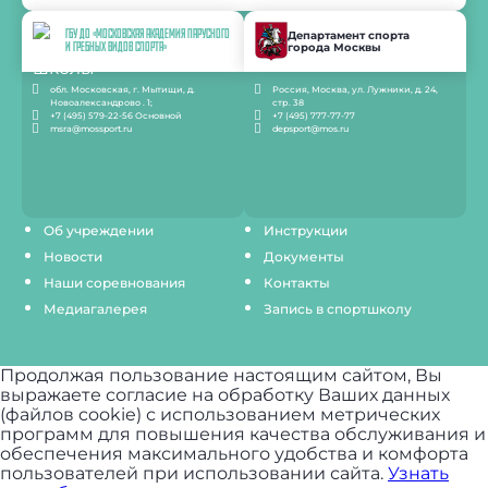
ГБУ ДО «МОСКОВСКАЯ АКАДЕМИЯ ПАРУСНОГО
Департамент спорта
города Москвы
И ГРЕБНЫХ ВИДОВ СПОРТА»
обл. Московская, г. Мытищи, д.
Россия, Москва, ул. Лужники, д. 24,
Новоалександрово . 1;
стр. 38
+7 (495) 579-22-56 Основной
+7 (495) 777-77-77
msra@mossport.ru
depsport@mos.ru
Об учреждении
Инструкции
Новости
Документы
Наши соревнования
Контакты
Медиагалерея
Запись в спортшколу
Продолжая пользование настоящим сайтом, Вы
выражаете согласие на обработку Ваших данных
(файлов cookie) с использованием метрических
программ для повышения качества обслуживания и
обеспечения максимального удобства и комфорта
пользователей при использовании сайта.
Узнать