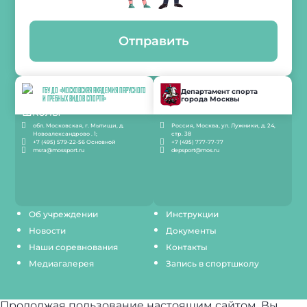
Отправить
ГБУ ДО «МОСКОВСКАЯ АКАДЕМИЯ ПАРУСНОГО
Департамент спорта
города Москвы
И ГРЕБНЫХ ВИДОВ СПОРТА»
обл. Московская, г. Мытищи, д.
Россия, Москва, ул. Лужники, д. 24,
Новоалександрово . 1;
стр. 38
+7 (495) 579-22-56 Основной
+7 (495) 777-77-77
msra@mossport.ru
depsport@mos.ru
Об учреждении
Инструкции
Новости
Документы
Наши соревнования
Контакты
Медиагалерея
Запись в спортшколу
Продолжая пользование настоящим сайтом, Вы